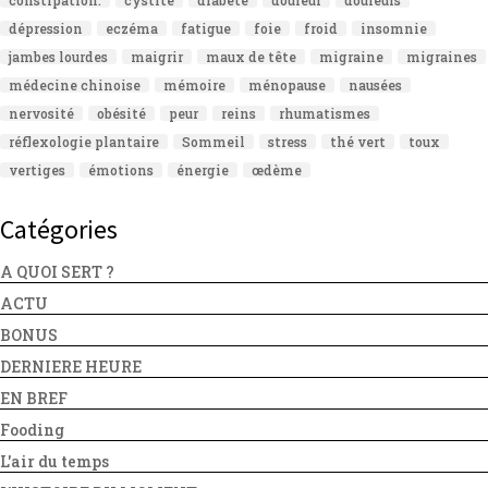
constipation.
cystite
diabète
douleur
douleurs
dépression
eczéma
fatigue
foie
froid
insomnie
jambes lourdes
maigrir
maux de tête
migraine
migraines
médecine chinoise
mémoire
ménopause
nausées
nervosité
obésité
peur
reins
rhumatismes
réflexologie plantaire
Sommeil
stress
thé vert
toux
vertiges
émotions
énergie
œdème
Catégories
A QUOI SERT ?
ACTU
BONUS
DERNIERE HEURE
EN BREF
Fooding
L'air du temps