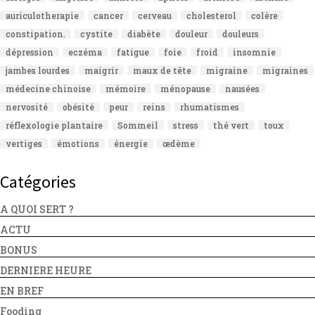
auriculotherapie
cancer
cerveau
cholesterol
colère
constipation.
cystite
diabète
douleur
douleurs
dépression
eczéma
fatigue
foie
froid
insomnie
jambes lourdes
maigrir
maux de tête
migraine
migraines
médecine chinoise
mémoire
ménopause
nausées
nervosité
obésité
peur
reins
rhumatismes
réflexologie plantaire
Sommeil
stress
thé vert
toux
vertiges
émotions
énergie
œdème
Catégories
A QUOI SERT ?
ACTU
BONUS
DERNIERE HEURE
EN BREF
Fooding