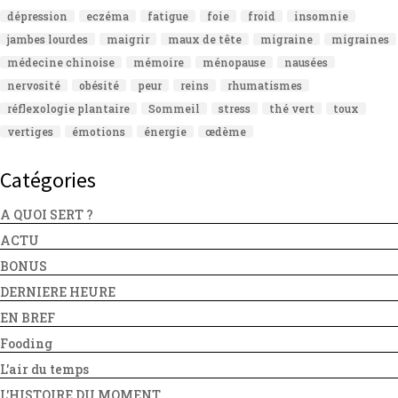
dépression
eczéma
fatigue
foie
froid
insomnie
jambes lourdes
maigrir
maux de tête
migraine
migraines
médecine chinoise
mémoire
ménopause
nausées
nervosité
obésité
peur
reins
rhumatismes
réflexologie plantaire
Sommeil
stress
thé vert
toux
vertiges
émotions
énergie
œdème
Catégories
A QUOI SERT ?
ACTU
BONUS
DERNIERE HEURE
EN BREF
Fooding
L'air du temps
L'HISTOIRE DU MOMENT