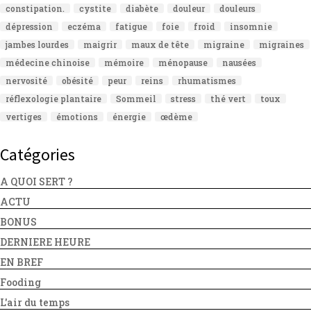
constipation.
cystite
diabète
douleur
douleurs
dépression
eczéma
fatigue
foie
froid
insomnie
jambes lourdes
maigrir
maux de tête
migraine
migraines
médecine chinoise
mémoire
ménopause
nausées
nervosité
obésité
peur
reins
rhumatismes
réflexologie plantaire
Sommeil
stress
thé vert
toux
vertiges
émotions
énergie
œdème
Catégories
A QUOI SERT ?
ACTU
BONUS
DERNIERE HEURE
EN BREF
Fooding
L'air du temps