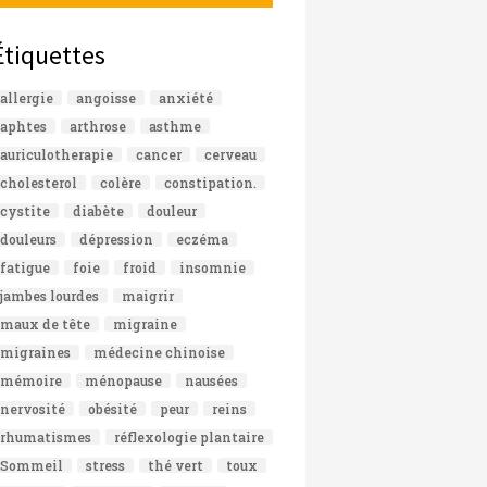
Étiquettes
allergie
angoisse
anxiété
aphtes
arthrose
asthme
auriculotherapie
cancer
cerveau
cholesterol
colère
constipation.
cystite
diabète
douleur
douleurs
dépression
eczéma
fatigue
foie
froid
insomnie
jambes lourdes
maigrir
maux de tête
migraine
migraines
médecine chinoise
mémoire
ménopause
nausées
nervosité
obésité
peur
reins
rhumatismes
réflexologie plantaire
Sommeil
stress
thé vert
toux