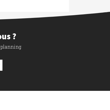
ous ?
 planning