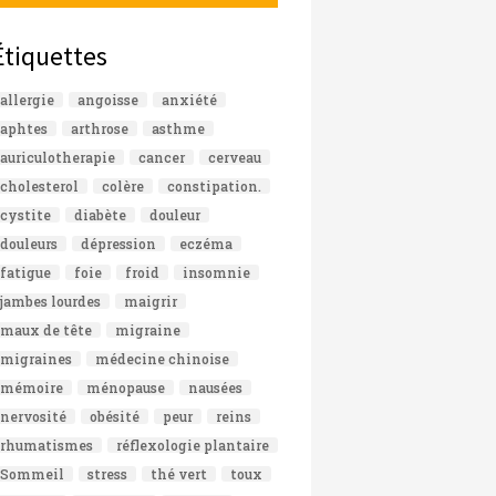
Étiquettes
allergie
angoisse
anxiété
aphtes
arthrose
asthme
auriculotherapie
cancer
cerveau
cholesterol
colère
constipation.
cystite
diabète
douleur
douleurs
dépression
eczéma
fatigue
foie
froid
insomnie
jambes lourdes
maigrir
maux de tête
migraine
migraines
médecine chinoise
mémoire
ménopause
nausées
nervosité
obésité
peur
reins
rhumatismes
réflexologie plantaire
Sommeil
stress
thé vert
toux