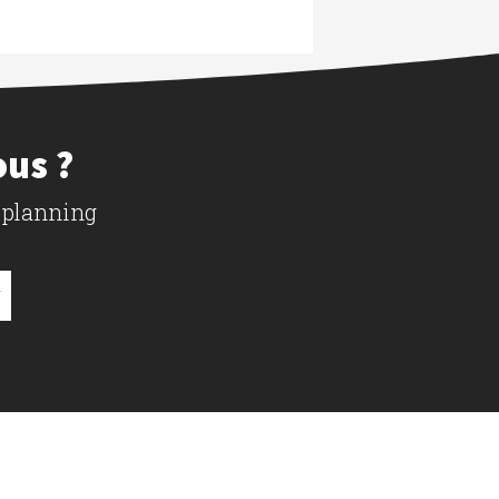
ous ?
 planning