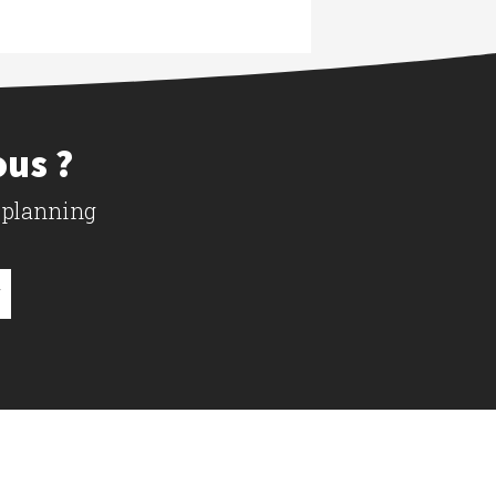
ous ?
 planning