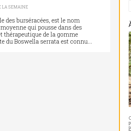
E LA SEMAINE
lle des burséracées, est le nom
lle moyenne qui pousse dans des
érêt thérapeutique de la gomme
te du Boswella serrata est connu...
C
p