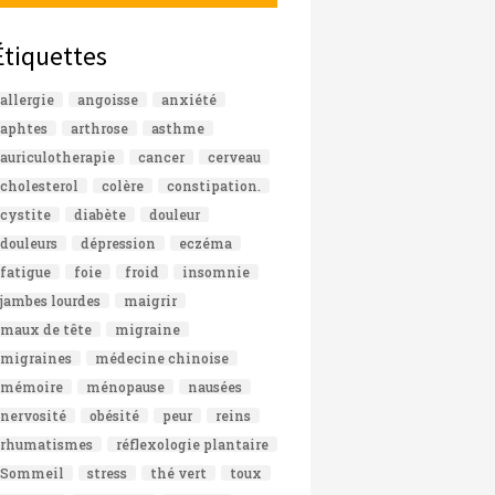
Étiquettes
allergie
angoisse
anxiété
aphtes
arthrose
asthme
auriculotherapie
cancer
cerveau
cholesterol
colère
constipation.
cystite
diabète
douleur
douleurs
dépression
eczéma
fatigue
foie
froid
insomnie
jambes lourdes
maigrir
maux de tête
migraine
migraines
médecine chinoise
mémoire
ménopause
nausées
nervosité
obésité
peur
reins
rhumatismes
réflexologie plantaire
Sommeil
stress
thé vert
toux