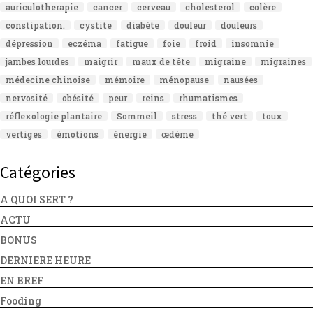
auriculotherapie
cancer
cerveau
cholesterol
colère
constipation.
cystite
diabète
douleur
douleurs
dépression
eczéma
fatigue
foie
froid
insomnie
jambes lourdes
maigrir
maux de tête
migraine
migraines
médecine chinoise
mémoire
ménopause
nausées
nervosité
obésité
peur
reins
rhumatismes
réflexologie plantaire
Sommeil
stress
thé vert
toux
vertiges
émotions
énergie
œdème
Catégories
A QUOI SERT ?
ACTU
BONUS
DERNIERE HEURE
EN BREF
Fooding