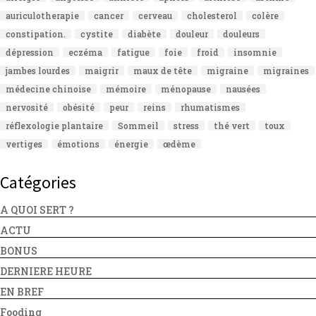
auriculotherapie
cancer
cerveau
cholesterol
colère
constipation.
cystite
diabète
douleur
douleurs
dépression
eczéma
fatigue
foie
froid
insomnie
jambes lourdes
maigrir
maux de tête
migraine
migraines
médecine chinoise
mémoire
ménopause
nausées
nervosité
obésité
peur
reins
rhumatismes
réflexologie plantaire
Sommeil
stress
thé vert
toux
vertiges
émotions
énergie
œdème
Catégories
A QUOI SERT ?
ACTU
BONUS
DERNIERE HEURE
EN BREF
Fooding