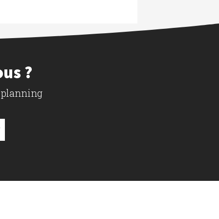
ous ?
 planning