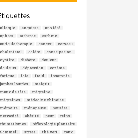
Étiquettes
allergie
angoisse
anxiété
aphtes
arthrose
asthme
auriculotherapie
cancer
cerveau
cholesterol
colère
constipation.
cystite
diabète
douleur
douleurs
dépression
eczéma
fatigue
foie
froid
insomnie
jambes lourdes
maigrir
maux de tête
migraine
migraines
médecine chinoise
mémoire
ménopause
nausées
nervosité
obésité
peur
reins
rhumatismes
réflexologie plantaire
Sommeil
stress
thé vert
toux