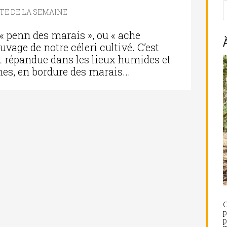
TE DE LA SEMAINE
 « penn des marais », ou « ache
vage de notre céleri cultivé. C’est
t répandue dans les lieux humides et
s, en bordure des marais...
C
p