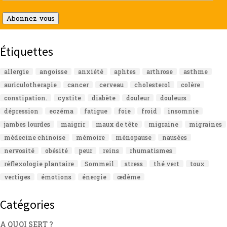
e-
mail
Abonnez-vous
Étiquettes
allergie
angoisse
anxiété
aphtes
arthrose
asthme
auriculotherapie
cancer
cerveau
cholesterol
colère
constipation.
cystite
diabète
douleur
douleurs
dépression
eczéma
fatigue
foie
froid
insomnie
jambes lourdes
maigrir
maux de tête
migraine
migraines
médecine chinoise
mémoire
ménopause
nausées
nervosité
obésité
peur
reins
rhumatismes
réflexologie plantaire
Sommeil
stress
thé vert
toux
vertiges
émotions
énergie
œdème
Catégories
A QUOI SERT ?