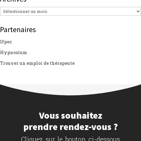
Archives
Partenaires
Ifpec
Hypnosium
Trouver un emploi de thérapeute
Vous souhaitez
prendre rendez-vous ?
Cliquez sur le bouton ci-dessous