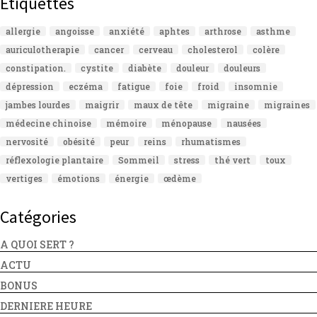
Étiquettes
allergie
angoisse
anxiété
aphtes
arthrose
asthme
auriculotherapie
cancer
cerveau
cholesterol
colère
constipation.
cystite
diabète
douleur
douleurs
dépression
eczéma
fatigue
foie
froid
insomnie
jambes lourdes
maigrir
maux de tête
migraine
migraines
médecine chinoise
mémoire
ménopause
nausées
nervosité
obésité
peur
reins
rhumatismes
réflexologie plantaire
Sommeil
stress
thé vert
toux
vertiges
émotions
énergie
œdème
Catégories
A QUOI SERT ?
ACTU
BONUS
DERNIERE HEURE