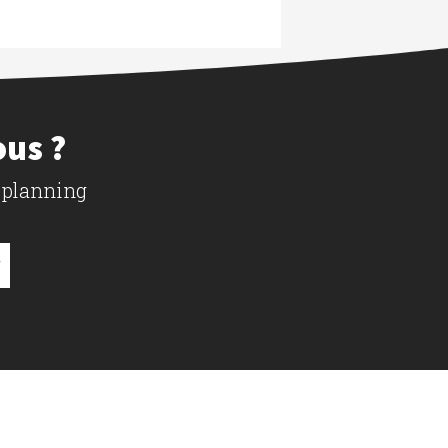
ous ?
 planning