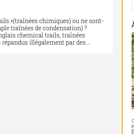
ails »(traînées chimiques) ou ne sont-
imple traînées de condensation) ?
nglais chemical trails, traînées
répandus illégalement par des...
C
p