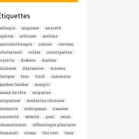
Étiquettes
allergie
angoisse
anxiété
aphtes
arthrose
asthme
auriculotherapie
cancer
cerveau
cholesterol
colère
constipation.
cystite
diabète
douleur
douleurs
dépression
eczéma
fatigue
foie
froid
insomnie
jambes lourdes
maigrir
maux de tête
migraine
migraines
médecine chinoise
mémoire
ménopause
nausées
nervosité
obésité
peur
reins
rhumatismes
réflexologie plantaire
Sommeil
stress
thé vert
toux