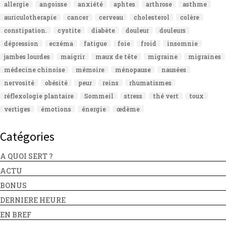
allergie
angoisse
anxiété
aphtes
arthrose
asthme
auriculotherapie
cancer
cerveau
cholesterol
colère
constipation.
cystite
diabète
douleur
douleurs
dépression
eczéma
fatigue
foie
froid
insomnie
jambes lourdes
maigrir
maux de tête
migraine
migraines
médecine chinoise
mémoire
ménopause
nausées
nervosité
obésité
peur
reins
rhumatismes
réflexologie plantaire
Sommeil
stress
thé vert
toux
vertiges
émotions
énergie
œdème
Catégories
A QUOI SERT ?
ACTU
BONUS
DERNIERE HEURE
EN BREF