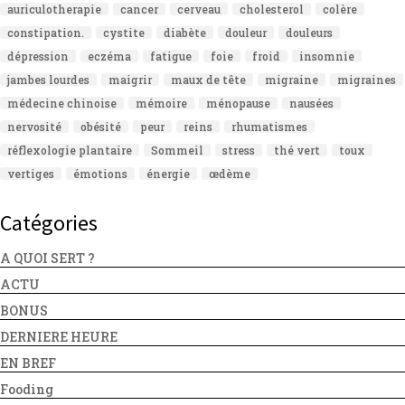
auriculotherapie
cancer
cerveau
cholesterol
colère
constipation.
cystite
diabète
douleur
douleurs
dépression
eczéma
fatigue
foie
froid
insomnie
jambes lourdes
maigrir
maux de tête
migraine
migraines
médecine chinoise
mémoire
ménopause
nausées
nervosité
obésité
peur
reins
rhumatismes
réflexologie plantaire
Sommeil
stress
thé vert
toux
vertiges
émotions
énergie
œdème
Catégories
A QUOI SERT ?
ACTU
BONUS
DERNIERE HEURE
EN BREF
Fooding