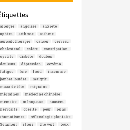
Étiquettes
allergie
angoisse
anxiété
aphtes
arthrose
asthme
auriculotherapie
cancer
cerveau
cholesterol
colère
constipation.
cystite
diabète
douleur
douleurs
dépression
eczéma
fatigue
foie
froid
insomnie
jambes lourdes
maigrir
maux de tête
migraine
migraines
médecine chinoise
mémoire
ménopause
nausées
nervosité
obésité
peur
reins
rhumatismes
réflexologie plantaire
Sommeil
stress
thé vert
toux