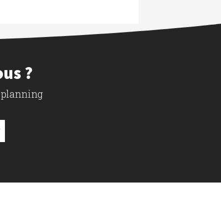
ous ?
 planning