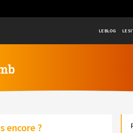
LE BLOG
LE SI
omb
s encore ?