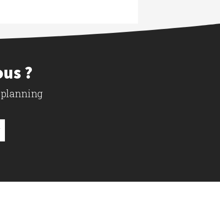
ous ?
 planning