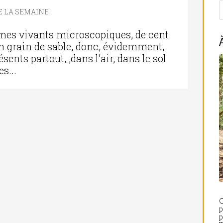
DE LA SEMAINE
mes vivants microscopiques, de cent
’un grain de sable, donc, évidemment,
résents partout, ,dans l’air, dans le sol
s...
C
p