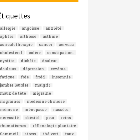
Étiquettes
allergie
angoisse
anxiété
aphtes
arthrose
asthme
auriculotherapie
cancer
cerveau
cholesterol
colère
constipation.
cystite
diabète
douleur
douleurs
dépression
eczéma
fatigue
foie
froid
insomnie
jambes lourdes
maigrir
maux de tête
migraine
migraines
médecine chinoise
mémoire
ménopause
nausées
nervosité
obésité
peur
reins
rhumatismes
réflexologie plantaire
Sommeil
stress
thé vert
toux