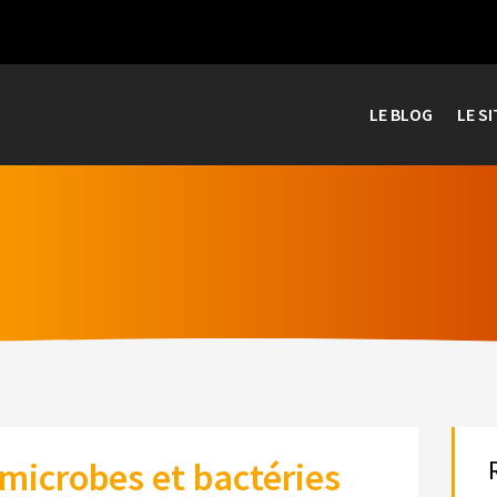
LE BLOG
LE SI
microbes et bactéries