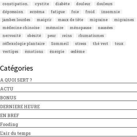
constipation.
cystite
diabète
douleur
douleurs
dépression
eczéma
fatigue
foie
froid
insomnie
jambes lourdes
maigrir
maux de tête
migraine
migraines
médecine chinoise
mémoire
ménopause
nausées
nervosité
obésité
peur
reins
rhumatismes
réflexologie plantaire
Sommeil
stress
thé vert
toux
vertiges
émotions
énergie
œdème
Catégories
A QUOI SERT ?
ACTU
BONUS
DERNIERE HEURE
EN BREF
Fooding
L'air du temps