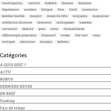
constipation.
cystite
diabète
douleur
douleurs
dépression
eczéma
fatigue
foie
froid
insomnie
jambes lourdes
maigrir
maux de tête
migraine
migraines
médecine chinoise
mémoire
ménopause
nausées
nervosité
obésité
peur
reins
rhumatismes
réflexologie plantaire
Sommeil
stress
thé vert
toux
vertiges
émotions
énergie
œdème
Catégories
A QUOI SERT ?
ACTU
BONUS
DERNIERE HEURE
EN BREF
Fooding
L'air du temps