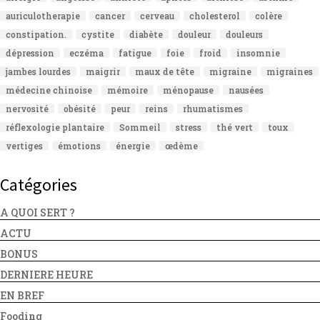
auriculotherapie
cancer
cerveau
cholesterol
colère
constipation.
cystite
diabète
douleur
douleurs
dépression
eczéma
fatigue
foie
froid
insomnie
jambes lourdes
maigrir
maux de tête
migraine
migraines
médecine chinoise
mémoire
ménopause
nausées
nervosité
obésité
peur
reins
rhumatismes
réflexologie plantaire
Sommeil
stress
thé vert
toux
vertiges
émotions
énergie
œdème
Catégories
A QUOI SERT ?
ACTU
BONUS
DERNIERE HEURE
EN BREF
Fooding