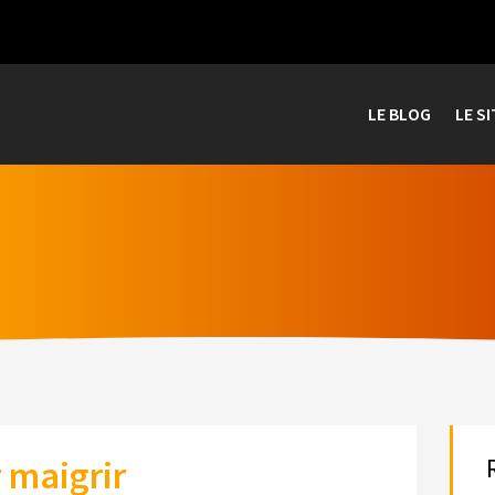
LE BLOG
LE SI
 maigrir