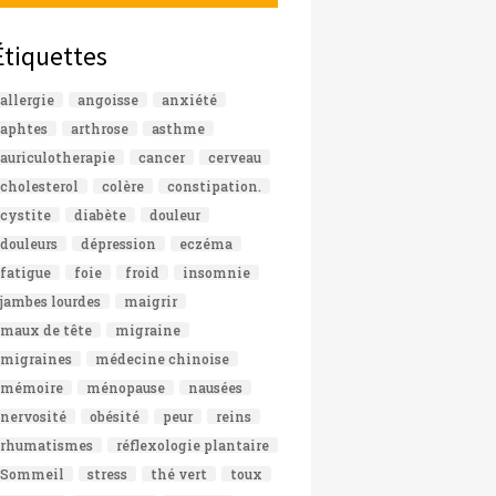
Étiquettes
allergie
angoisse
anxiété
aphtes
arthrose
asthme
auriculotherapie
cancer
cerveau
cholesterol
colère
constipation.
cystite
diabète
douleur
douleurs
dépression
eczéma
fatigue
foie
froid
insomnie
jambes lourdes
maigrir
maux de tête
migraine
migraines
médecine chinoise
mémoire
ménopause
nausées
nervosité
obésité
peur
reins
rhumatismes
réflexologie plantaire
Sommeil
stress
thé vert
toux