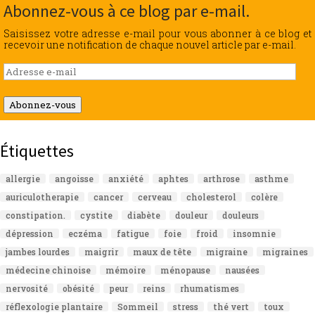
Abonnez-vous à ce blog par e-mail.
Saisissez votre adresse e-mail pour vous abonner à ce blog et
recevoir une notification de chaque nouvel article par e-mail.
Adresse
e-
mail
Abonnez-vous
Étiquettes
allergie
angoisse
anxiété
aphtes
arthrose
asthme
auriculotherapie
cancer
cerveau
cholesterol
colère
constipation.
cystite
diabète
douleur
douleurs
dépression
eczéma
fatigue
foie
froid
insomnie
jambes lourdes
maigrir
maux de tête
migraine
migraines
médecine chinoise
mémoire
ménopause
nausées
nervosité
obésité
peur
reins
rhumatismes
réflexologie plantaire
Sommeil
stress
thé vert
toux