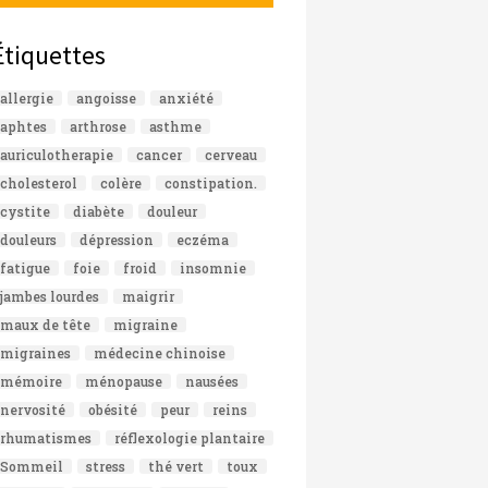
Étiquettes
allergie
angoisse
anxiété
aphtes
arthrose
asthme
auriculotherapie
cancer
cerveau
cholesterol
colère
constipation.
cystite
diabète
douleur
douleurs
dépression
eczéma
fatigue
foie
froid
insomnie
jambes lourdes
maigrir
maux de tête
migraine
migraines
médecine chinoise
mémoire
ménopause
nausées
nervosité
obésité
peur
reins
rhumatismes
réflexologie plantaire
Sommeil
stress
thé vert
toux