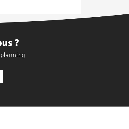
ous ?
 planning