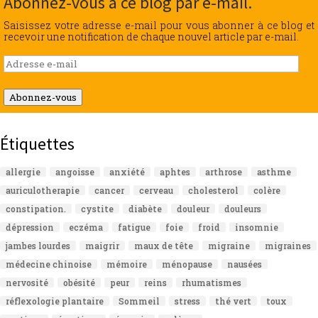
Abonnez-vous à ce blog par e-mail.
Saisissez votre adresse e-mail pour vous abonner à ce blog et
recevoir une notification de chaque nouvel article par e-mail.
Adresse
e-
mail
Abonnez-vous
Étiquettes
allergie
angoisse
anxiété
aphtes
arthrose
asthme
auriculotherapie
cancer
cerveau
cholesterol
colère
constipation.
cystite
diabète
douleur
douleurs
dépression
eczéma
fatigue
foie
froid
insomnie
jambes lourdes
maigrir
maux de tête
migraine
migraines
médecine chinoise
mémoire
ménopause
nausées
nervosité
obésité
peur
reins
rhumatismes
réflexologie plantaire
Sommeil
stress
thé vert
toux