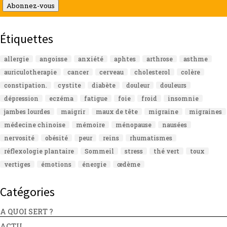
mail
Abonnez-vous
Étiquettes
allergie
angoisse
anxiété
aphtes
arthrose
asthme
auriculotherapie
cancer
cerveau
cholesterol
colère
constipation.
cystite
diabète
douleur
douleurs
dépression
eczéma
fatigue
foie
froid
insomnie
jambes lourdes
maigrir
maux de tête
migraine
migraines
médecine chinoise
mémoire
ménopause
nausées
nervosité
obésité
peur
reins
rhumatismes
réflexologie plantaire
Sommeil
stress
thé vert
toux
vertiges
émotions
énergie
œdème
Catégories
A QUOI SERT ?
ACTU