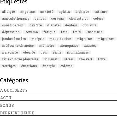
Étiquettes
allergie
angoisse
anxiété
aphtes
arthrose
asthme
auriculotherapie
cancer
cerveau
cholesterol
colère
constipation.
cystite
diabète
douleur
douleurs
dépression
eczéma
fatigue
foie
froid
insomnie
jambes lourdes
maigrir
maux de tête
migraine
migraines
médecine chinoise
mémoire
ménopause
nausées
nervosité
obésité
peur
reins
rhumatismes
réflexologie plantaire
Sommeil
stress
thé vert
toux
vertiges
émotions
énergie
œdème
Catégories
A QUOI SERT ?
ACTU
BONUS
DERNIERE HEURE