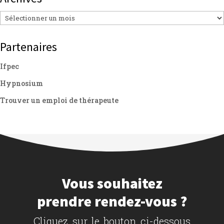
Archives
Partenaires
Ifpec
Hypnosium
Trouver un emploi de thérapeute
Vous souhaitez
prendre rendez-vous ?
Cliquez sur le bouton ci-dessous