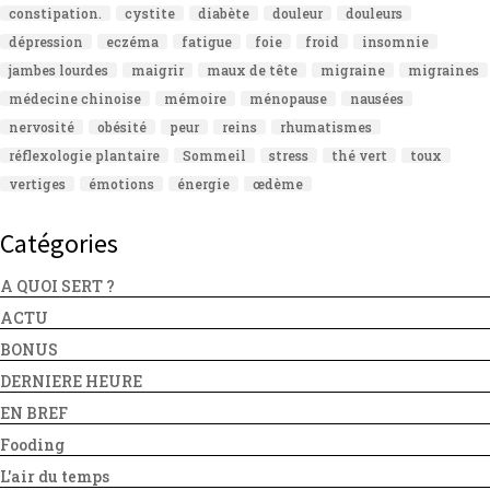
constipation.
cystite
diabète
douleur
douleurs
dépression
eczéma
fatigue
foie
froid
insomnie
jambes lourdes
maigrir
maux de tête
migraine
migraines
médecine chinoise
mémoire
ménopause
nausées
nervosité
obésité
peur
reins
rhumatismes
réflexologie plantaire
Sommeil
stress
thé vert
toux
vertiges
émotions
énergie
œdème
Catégories
A QUOI SERT ?
ACTU
BONUS
DERNIERE HEURE
EN BREF
Fooding
L'air du temps