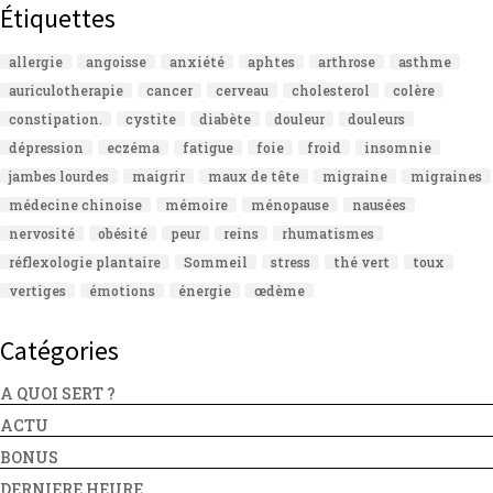
Étiquettes
allergie
angoisse
anxiété
aphtes
arthrose
asthme
auriculotherapie
cancer
cerveau
cholesterol
colère
constipation.
cystite
diabète
douleur
douleurs
dépression
eczéma
fatigue
foie
froid
insomnie
jambes lourdes
maigrir
maux de tête
migraine
migraines
médecine chinoise
mémoire
ménopause
nausées
nervosité
obésité
peur
reins
rhumatismes
réflexologie plantaire
Sommeil
stress
thé vert
toux
vertiges
émotions
énergie
œdème
Catégories
A QUOI SERT ?
ACTU
BONUS
DERNIERE HEURE