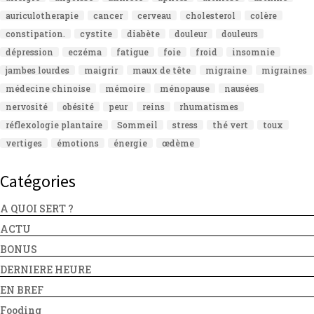
auriculotherapie
cancer
cerveau
cholesterol
colère
constipation.
cystite
diabète
douleur
douleurs
dépression
eczéma
fatigue
foie
froid
insomnie
jambes lourdes
maigrir
maux de tête
migraine
migraines
médecine chinoise
mémoire
ménopause
nausées
nervosité
obésité
peur
reins
rhumatismes
réflexologie plantaire
Sommeil
stress
thé vert
toux
vertiges
émotions
énergie
œdème
Catégories
A QUOI SERT ?
ACTU
BONUS
DERNIERE HEURE
EN BREF
Fooding