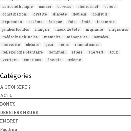
auriculotherapie
cancer
cerveau
cholesterol
colère
constipation.
cystite
diabète
douleur
douleurs
dépression
eczéma
fatigue
foie
froid
insomnie
jambes lourdes
maigrir
maux de tête
migraine
migraines
médecine chinoise
mémoire
ménopause
nausées
nervosité
obésité
peur
reins
rhumatismes
réflexologie plantaire
Sommeil
stress
thé vert
toux
vertiges
émotions
énergie
œdème
Catégories
A QUOI SERT ?
ACTU
BONUS
DERNIERE HEURE
EN BREF
Fooding