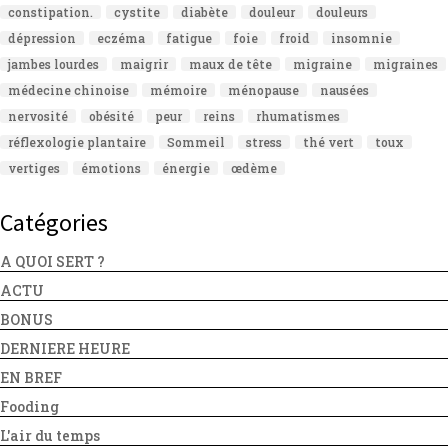
constipation.
cystite
diabète
douleur
douleurs
dépression
eczéma
fatigue
foie
froid
insomnie
jambes lourdes
maigrir
maux de tête
migraine
migraines
médecine chinoise
mémoire
ménopause
nausées
nervosité
obésité
peur
reins
rhumatismes
réflexologie plantaire
Sommeil
stress
thé vert
toux
vertiges
émotions
énergie
œdème
Catégories
A QUOI SERT ?
ACTU
BONUS
DERNIERE HEURE
EN BREF
Fooding
L'air du temps