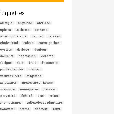
Étiquettes
allergie
angoisse
anxiété
aphtes
arthrose
asthme
auriculotherapie
cancer
cerveau
cholesterol
colère
constipation.
cystite
diabète
douleur
douleurs
dépression
eczéma
fatigue
foie
froid
insomnie
jambes lourdes
maigrir
maux de tête
migraine
migraines
médecine chinoise
mémoire
ménopause
nausées
nervosité
obésité
peur
reins
rhumatismes
réflexologie plantaire
Sommeil
stress
thé vert
toux