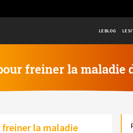
LE BLOG
LE SI
 pour freiner la maladie
r freiner la maladie