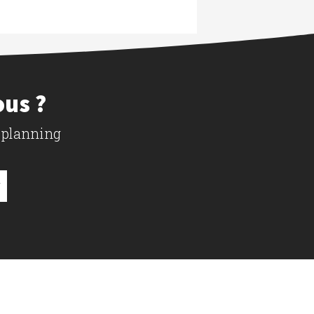
ous ?
 planning