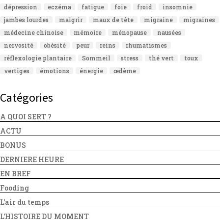
dépression
eczéma
fatigue
foie
froid
insomnie
jambes lourdes
maigrir
maux de tête
migraine
migraines
médecine chinoise
mémoire
ménopause
nausées
nervosité
obésité
peur
reins
rhumatismes
réflexologie plantaire
Sommeil
stress
thé vert
toux
vertiges
émotions
énergie
œdème
Catégories
A QUOI SERT ?
ACTU
BONUS
DERNIERE HEURE
EN BREF
Fooding
L'air du temps
L'HISTOIRE DU MOMENT