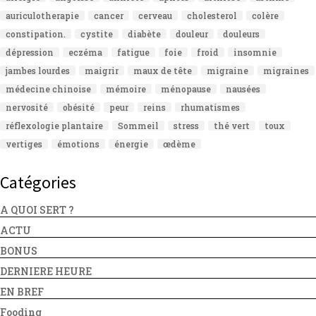
auriculotherapie
cancer
cerveau
cholesterol
colère
constipation.
cystite
diabète
douleur
douleurs
dépression
eczéma
fatigue
foie
froid
insomnie
jambes lourdes
maigrir
maux de tête
migraine
migraines
médecine chinoise
mémoire
ménopause
nausées
nervosité
obésité
peur
reins
rhumatismes
réflexologie plantaire
Sommeil
stress
thé vert
toux
vertiges
émotions
énergie
œdème
Catégories
A QUOI SERT ?
ACTU
BONUS
DERNIERE HEURE
EN BREF
Fooding