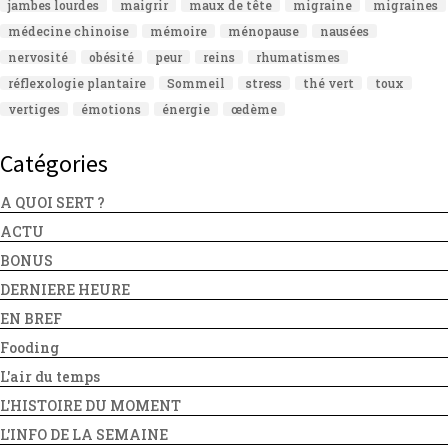
jambes lourdes
maigrir
maux de tête
migraine
migraines
médecine chinoise
mémoire
ménopause
nausées
nervosité
obésité
peur
reins
rhumatismes
réflexologie plantaire
Sommeil
stress
thé vert
toux
vertiges
émotions
énergie
œdème
Catégories
A QUOI SERT ?
ACTU
BONUS
DERNIERE HEURE
EN BREF
Fooding
L'air du temps
L'HISTOIRE DU MOMENT
L'INFO DE LA SEMAINE