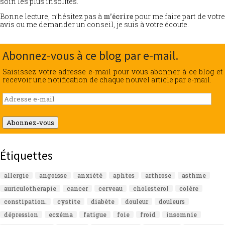
soin les plus insolites.
Bonne lecture, n’hésitez pas à
m’écrire
pour me faire part de votr
avis ou me demander un conseil, je suis à votre écoute.
Abonnez-vous à ce blog par e-mail.
Saisissez votre adresse e-mail pour vous abonner à ce blog et
recevoir une notification de chaque nouvel article par e-mail.
Adresse
e-
mail
Abonnez-vous
Étiquettes
allergie
angoisse
anxiété
aphtes
arthrose
asthme
auriculotherapie
cancer
cerveau
cholesterol
colère
constipation.
cystite
diabète
douleur
douleurs
dépression
eczéma
fatigue
foie
froid
insomnie