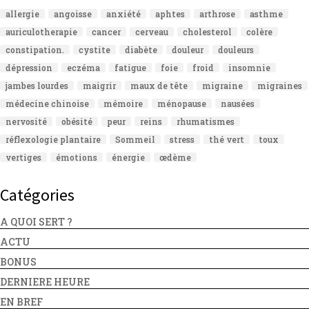
allergie
angoisse
anxiété
aphtes
arthrose
asthme
auriculotherapie
cancer
cerveau
cholesterol
colère
constipation.
cystite
diabète
douleur
douleurs
dépression
eczéma
fatigue
foie
froid
insomnie
jambes lourdes
maigrir
maux de tête
migraine
migraines
médecine chinoise
mémoire
ménopause
nausées
nervosité
obésité
peur
reins
rhumatismes
réflexologie plantaire
Sommeil
stress
thé vert
toux
vertiges
émotions
énergie
œdème
Catégories
A QUOI SERT ?
ACTU
BONUS
DERNIERE HEURE
EN BREF