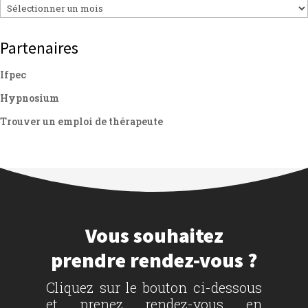
Archives
Partenaires
Ifpec
Hypnosium
Trouver un emploi de thérapeute
Vous souhaitez
prendre rendez-vous ?
Cliquez sur le bouton ci-dessous
et prenez rendez-vous en