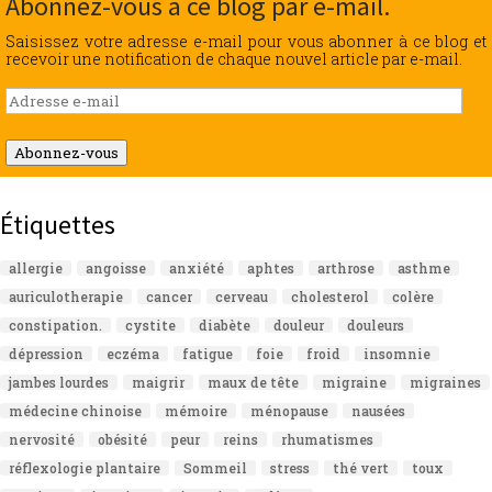
Abonnez-vous à ce blog par e-mail.
Saisissez votre adresse e-mail pour vous abonner à ce blog et
recevoir une notification de chaque nouvel article par e-mail.
Adresse
e-
mail
Abonnez-vous
Étiquettes
allergie
angoisse
anxiété
aphtes
arthrose
asthme
auriculotherapie
cancer
cerveau
cholesterol
colère
constipation.
cystite
diabète
douleur
douleurs
dépression
eczéma
fatigue
foie
froid
insomnie
jambes lourdes
maigrir
maux de tête
migraine
migraines
médecine chinoise
mémoire
ménopause
nausées
nervosité
obésité
peur
reins
rhumatismes
réflexologie plantaire
Sommeil
stress
thé vert
toux