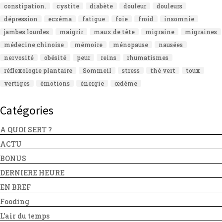
constipation.
cystite
diabète
douleur
douleurs
dépression
eczéma
fatigue
foie
froid
insomnie
jambes lourdes
maigrir
maux de tête
migraine
migraines
médecine chinoise
mémoire
ménopause
nausées
nervosité
obésité
peur
reins
rhumatismes
réflexologie plantaire
Sommeil
stress
thé vert
toux
vertiges
émotions
énergie
œdème
Catégories
A QUOI SERT ?
ACTU
BONUS
DERNIERE HEURE
EN BREF
Fooding
L'air du temps