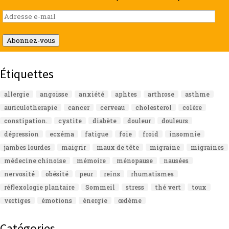
Adresse
e-
mail
Abonnez-vous
Étiquettes
allergie
angoisse
anxiété
aphtes
arthrose
asthme
auriculotherapie
cancer
cerveau
cholesterol
colère
constipation.
cystite
diabète
douleur
douleurs
dépression
eczéma
fatigue
foie
froid
insomnie
jambes lourdes
maigrir
maux de tête
migraine
migraines
médecine chinoise
mémoire
ménopause
nausées
nervosité
obésité
peur
reins
rhumatismes
réflexologie plantaire
Sommeil
stress
thé vert
toux
vertiges
émotions
énergie
œdème
Catégories