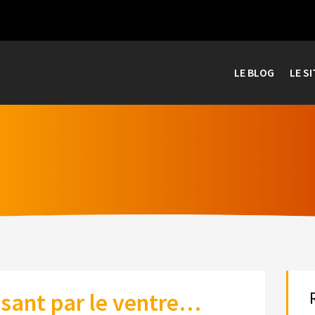
LE BLOG
LE SI
ssant par le ventre…