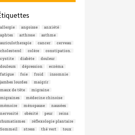
Étiquettes
allergie
angoisse
anxiété
aphtes
arthrose
asthme
auriculotherapie
cancer
cerveau
cholesterol
colère
constipation.
cystite
diabète
douleur
douleurs
dépression
eczéma
fatigue
foie
froid
insomnie
jambes lourdes
maigrir
maux de tête
migraine
migraines
médecine chinoise
mémoire
ménopause
nausées
nervosité
obésité
peur
reins
rhumatismes
réflexologie plantaire
Sommeil
stress
thé vert
toux