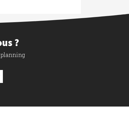
ous ?
 planning