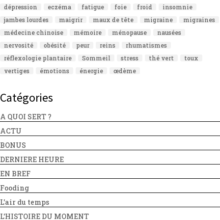
dépression
eczéma
fatigue
foie
froid
insomnie
jambes lourdes
maigrir
maux de tête
migraine
migraines
médecine chinoise
mémoire
ménopause
nausées
nervosité
obésité
peur
reins
rhumatismes
réflexologie plantaire
Sommeil
stress
thé vert
toux
vertiges
émotions
énergie
œdème
Catégories
A QUOI SERT ?
ACTU
BONUS
DERNIERE HEURE
EN BREF
Fooding
L'air du temps
L'HISTOIRE DU MOMENT