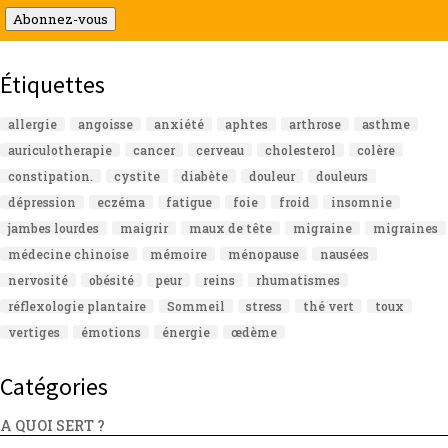
mail
Abonnez-vous
Étiquettes
allergie
angoisse
anxiété
aphtes
arthrose
asthme
auriculotherapie
cancer
cerveau
cholesterol
colère
constipation.
cystite
diabète
douleur
douleurs
dépression
eczéma
fatigue
foie
froid
insomnie
jambes lourdes
maigrir
maux de tête
migraine
migraines
médecine chinoise
mémoire
ménopause
nausées
nervosité
obésité
peur
reins
rhumatismes
réflexologie plantaire
Sommeil
stress
thé vert
toux
vertiges
émotions
énergie
œdème
Catégories
A QUOI SERT ?