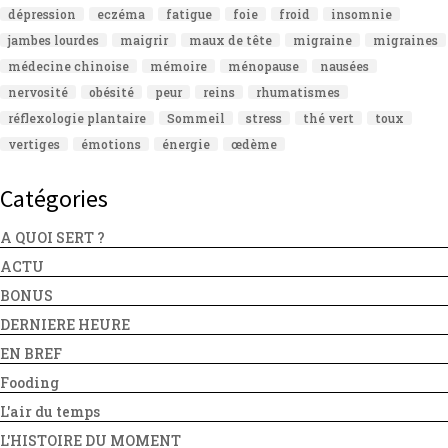
dépression
eczéma
fatigue
foie
froid
insomnie
jambes lourdes
maigrir
maux de tête
migraine
migraines
médecine chinoise
mémoire
ménopause
nausées
nervosité
obésité
peur
reins
rhumatismes
réflexologie plantaire
Sommeil
stress
thé vert
toux
vertiges
émotions
énergie
œdème
Catégories
A QUOI SERT ?
ACTU
BONUS
DERNIERE HEURE
EN BREF
Fooding
L'air du temps
L'HISTOIRE DU MOMENT