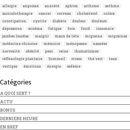
allergie
angoisse
anxiété
aphtes
arthrose
asthme
auriculotherapie
cancer
cerveau
cholesterol
colère
constipation.
cystite
diabète
douleur
douleurs
dépression
eczéma
fatigue
foie
froid
insomnie
jambes lourdes
maigrir
maux de tête
migraine
migraines
médecine chinoise
mémoire
ménopause
nausées
nervosité
obésité
peur
reins
rhumatismes
réflexologie plantaire
Sommeil
stress
thé vert
toux
vertiges
émotions
énergie
œdème
Catégories
A QUOI SERT ?
ACTU
BONUS
DERNIERE HEURE
EN BREF