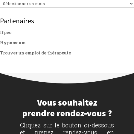
Archives
Partenaires
Ifpec
Hypnosium
Trouver un emploi de thérapeute
Vous souhaitez
prendre rendez-vous ?
Cliquez sur le bouton ci-dessous
et prenez rendez-vous en