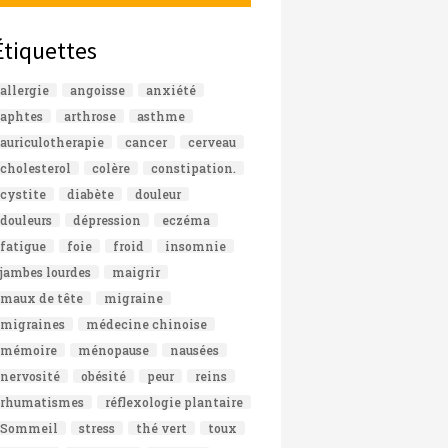
Étiquettes
allergie
angoisse
anxiété
aphtes
arthrose
asthme
auriculotherapie
cancer
cerveau
cholesterol
colère
constipation.
cystite
diabète
douleur
douleurs
dépression
eczéma
fatigue
foie
froid
insomnie
jambes lourdes
maigrir
maux de tête
migraine
migraines
médecine chinoise
mémoire
ménopause
nausées
nervosité
obésité
peur
reins
rhumatismes
réflexologie plantaire
Sommeil
stress
thé vert
toux