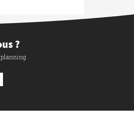
ous ?
 planning