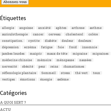
mail
Abonnez-vous
Étiquettes
allergie
angoisse
anxiété
aphtes
arthrose
asthme
auriculotherapie
cancer
cerveau
cholesterol
colère
constipation.
cystite
diabète
douleur
douleurs
dépression
eczéma
fatigue
foie
froid
insomnie
jambes lourdes
maigrir
maux de tête
migraine
migraines
médecine chinoise
mémoire
ménopause
nausées
nervosité
obésité
peur
reins
rhumatismes
réflexologie plantaire
Sommeil
stress
thé vert
toux
vertiges
émotions
énergie
œdème
Catégories
A QUOI SERT ?
ACTU