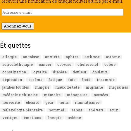
recevoir une notification de chaque nouvel article par e-mail.
Adresse
e-
mail
Abonnez-vous
Étiquettes
allergie
angoisse
anxiété
aphtes
arthrose
asthme
auriculotherapie
cancer
cerveau
cholesterol
colère
constipation.
cystite
diabète
douleur
douleurs
dépression
eczéma
fatigue
foie
froid
insomnie
jambes lourdes
maigrir
maux de tête
migraine
migraines
médecine chinoise
mémoire
ménopause
nausées
nervosité
obésité
peur
reins
rhumatismes
réflexologie plantaire
Sommeil
stress
thé vert
toux
vertiges
émotions
énergie
œdème