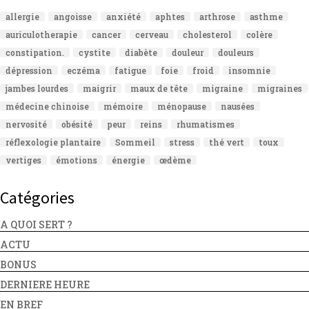
allergie
angoisse
anxiété
aphtes
arthrose
asthme
auriculotherapie
cancer
cerveau
cholesterol
colère
constipation.
cystite
diabète
douleur
douleurs
dépression
eczéma
fatigue
foie
froid
insomnie
jambes lourdes
maigrir
maux de tête
migraine
migraines
médecine chinoise
mémoire
ménopause
nausées
nervosité
obésité
peur
reins
rhumatismes
réflexologie plantaire
Sommeil
stress
thé vert
toux
vertiges
émotions
énergie
œdème
Catégories
A QUOI SERT ?
ACTU
BONUS
DERNIERE HEURE
EN BREF