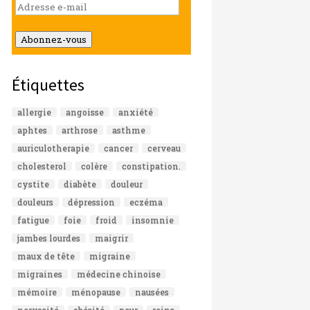
Adresse
e-
mail
Abonnez-vous
Étiquettes
allergie
angoisse
anxiété
aphtes
arthrose
asthme
auriculotherapie
cancer
cerveau
cholesterol
colère
constipation.
cystite
diabète
douleur
douleurs
dépression
eczéma
fatigue
foie
froid
insomnie
jambes lourdes
maigrir
maux de tête
migraine
migraines
médecine chinoise
mémoire
ménopause
nausées
nervosité
obésité
peur
reins