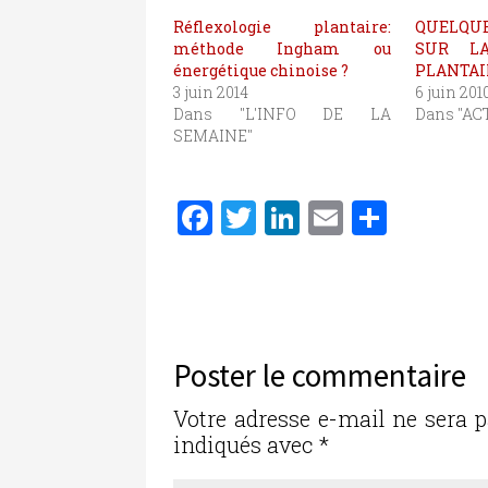
Réflexologie plantaire:
QUELQU
méthode Ingham ou
SUR LA
énergétique chinoise ?
PLANTAI
3 juin 2014
6 juin 201
Dans "L'INFO DE LA
Dans "AC
SEMAINE"
F
T
Li
E
P
a
w
n
m
ar
c
it
k
ai
ta
e
te
e
l
g
b
r
dI
er
Poster le commentaire
o
n
o
Votre adresse e-mail ne sera p
indiqués avec
*
k