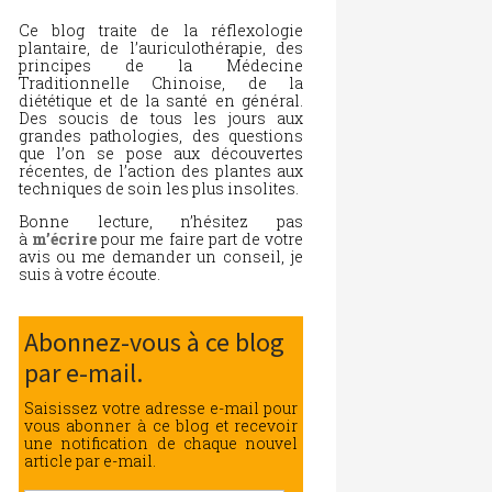
Ce blog traite de la réflexologie
plantaire, de l’auriculothérapie, des
principes de la Médecine
Traditionnelle Chinoise, de la
diététique et de la santé en général.
Des soucis de tous les jours aux
grandes pathologies, des questions
que l’on se pose aux découvertes
récentes, de l’action des plantes aux
techniques de soin les plus insolites.
Bonne lecture, n’hésitez pas
à
m’écrire
pour me faire part de votre
avis ou me demander un conseil, je
suis à votre écoute.
Abonnez-vous à ce blog
par e-mail.
Saisissez votre adresse e-mail pour
vous abonner à ce blog et recevoir
une notification de chaque nouvel
article par e-mail.