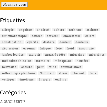
mail
Abonnez-vous
Étiquettes
allergie
angoisse
anxiété
aphtes
arthrose
asthme
auriculotherapie
cancer
cerveau
cholesterol
colère
constipation.
cystite
diabète
douleur
douleurs
dépression
eczéma
fatigue
foie
froid
insomnie
jambes lourdes
maigrir
maux de tête
migraine
migraines
médecine chinoise
mémoire
ménopause
nausées
nervosité
obésité
peur
reins
rhumatismes
réflexologie plantaire
Sommeil
stress
thé vert
toux
vertiges
émotions
énergie
œdème
Catégories
A QUOI SERT ?